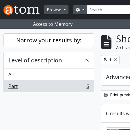
Skip to main content
Search
Search options
Browse
Access to Memory
Sho
Narrow your results by:
Archiva
Level of description
Remove filter:
Part
All
Advanced
Part
6
, 6 results
Print prev
6 results w