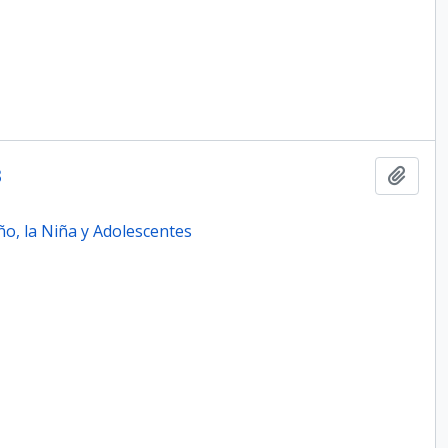
3
Add t
o, la Niña y Adolescentes