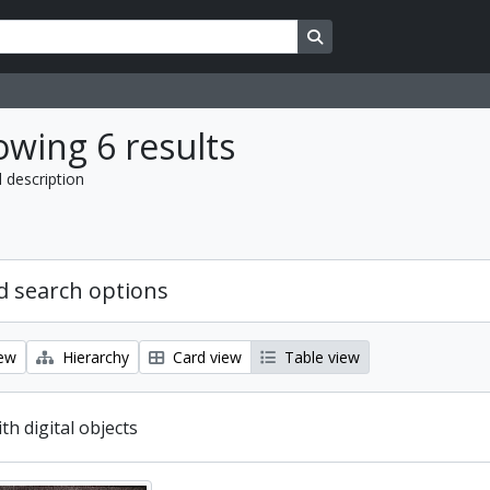
Search in browse page
wing 6 results
l description
 search options
iew
Hierarchy
Card view
Table view
ith digital objects