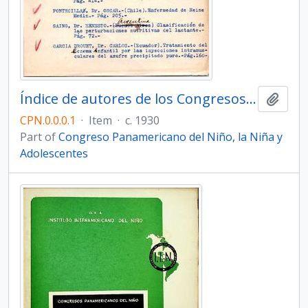
Índice de autores de los Congresos II, III y IV
Add t
CPN.0.0.0.1
·
Item
·
c. 1930
Part of
Congreso Panamericano del Niño, la Niña y
Adolescentes