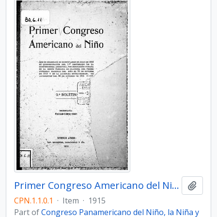
Primer Congreso Americano del Niño. 3er Boletín
Add t
CPN.1.1.0.1
·
Item
·
1915
Part of
Congreso Panamericano del Niño, la Niña y