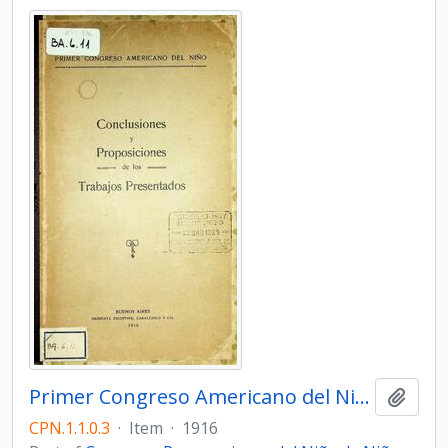
Primer Congreso Americano del Niño. Conclusiones y Proposiciones de los Trabajos Presentados
Add t
CPN.1.1.0.3
·
Item
·
1916