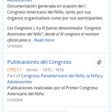
Adolescentes
Documentación generada en ocasión del I
Congreso Americano del Niño, tanto por sus
órganos organizativos como por sus participantes.
Los Congresos I, II y III fueron denominados "Congreso
Americano del Niño", desde el IV congreso el nombre
oficial pasa a
…
Read more
Untitled
Publicaciones del Congreso
Add t
CPN.1.1
·
Series
·
1915 - 1916
Part of
Congreso Panamericano del Niño, la Niña y
Adolescentes
Publicaciones realizadas por el Primer Congreso
Americano del Niño.
Untitled