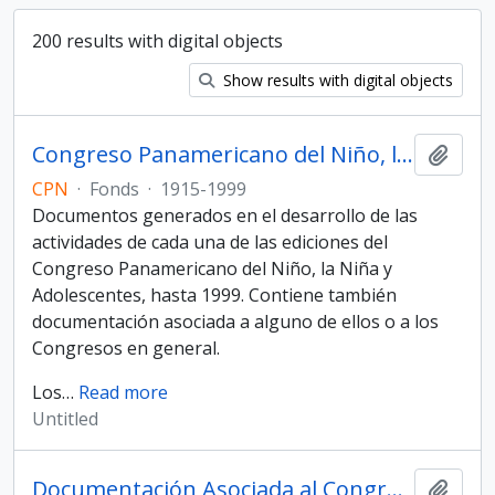
200 results with digital objects
Show results with digital objects
Congreso Panamericano del Niño, la Niña y Adolescentes
Add t
CPN
·
Fonds
·
1915-1999
Documentos generados en el desarrollo de las
actividades de cada una de las ediciones del
Congreso Panamericano del Niño, la Niña y
Adolescentes, hasta 1999. Contiene también
documentación asociada a alguno de ellos o a los
Congresos en general.
Los
…
Read more
Untitled
Documentación Asociada al Congreso Panamericano del Niño, la Niña y Adolescentes
Add t