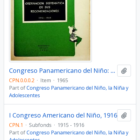
Congreso Panamericano del Niño: Orientación sistemática de sus recomendaciones. 1916 - 1963
Add t
CPN.0.0.0.2
·
Item
·
1965
Part of
Congreso Panamericano del Niño, la Niña y
Adolescentes
I Congreso Americano del Niño, 1916
Add t
CPN.1
·
Subfonds
·
1915 - 1916
Part of
Congreso Panamericano del Niño, la Niña y