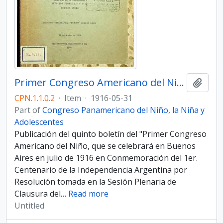
Primer Congreso Americano del Niño. 5to Boletín
Add t
CPN.1.1.0.2
·
Item
·
1916-05-31
Part of
Congreso Panamericano del Niño, la Niña y
Adolescentes
Publicación del quinto boletín del "Primer Congreso
Americano del Niño, que se celebrará en Buenos
Aires en julio de 1916 en Conmemoración del 1er.
Centenario de la Independencia Argentina por
Resolución tomada en la Sesión Plenaria de
Clausura del
…
Read more
Untitled