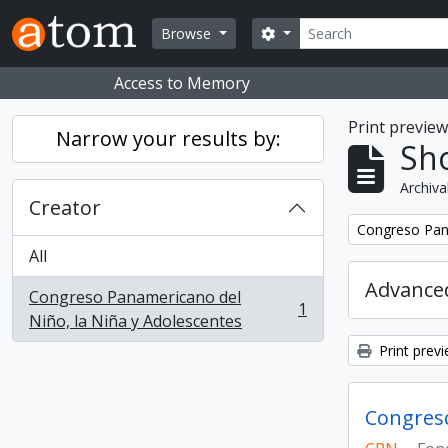
Skip to main content
Search
Search options
Browse
Access to Memory
Print previe
Narrow your results by:
Sho
Archiva
Creator
Remove filter:
Congreso Pana
All
Advanced
Congreso Panamericano del
1
, 1 results
Niño, la Niña y Adolescentes
Print prev
Congreso