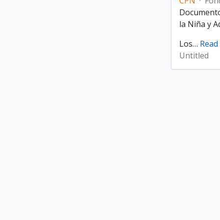
CPN
·
Fon
Documentos
la Niña y 
Los
…
Read
Untitled