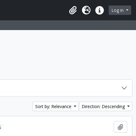
Log in
Clipboard
Language
Quick links
Sort by: Relevance
Direction: Descending
s
Add t