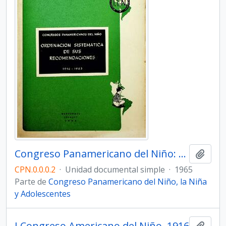
Congreso Panamericano del Niño: Orientación sistemática de sus recomendaciones. 1916 - 1963
Añadi
CPN.0.0.0.2
·
Unidad documental simple
·
1965
Parte de
Congreso Panamericano del Niño, la Niña
y Adolescentes
I Congreso Americano del Niño, 1916
Añadi