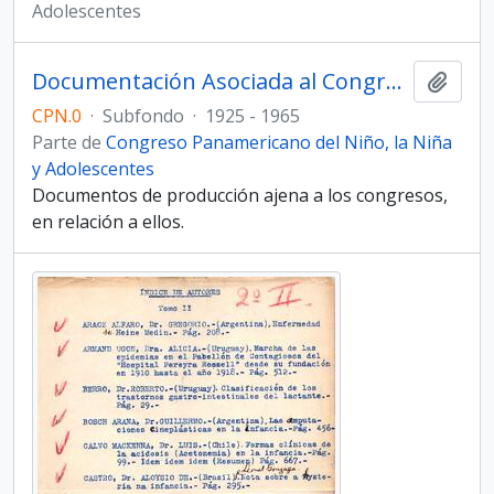
Adolescentes
Documentación Asociada al Congreso Panamericano del Niño, la Niña y Adolescentes
Añadi
CPN.0
·
Subfondo
·
1925 - 1965
Parte de
Congreso Panamericano del Niño, la Niña
y Adolescentes
Documentos de producción ajena a los congresos,
en relación a ellos.