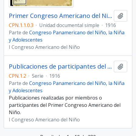
Primer Congreso Americano del Niño. Conclusiones y Proposiciones de los Trabajos Presentados
Añadi
CPN.1.1.0.3
·
Unidad documental simple
·
1916
Parte de
Congreso Panamericano del Niño, la Niña
y Adolescentes
I Congreso Americano del Niño
Publicaciones de participantes del Congreso
Añadi
CPN.1.2
·
Serie
·
1916
Parte de
Congreso Panamericano del Niño, la Niña
y Adolescentes
Publicaciones realizadas por miembros o
participantes del Primer Congreso Americano del
Niño.
I Congreso Americano del Niño