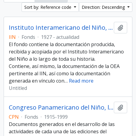
Sort by: Reference code
Direction: Descending
Instituto Interamericano del Niño, la Niña y Adolescentes
Add t
IIN
·
Fonds
·
1927 - actualidad
El fondo contiene la documentación producida,
recibida y acopiada por el Instituto Interamericano
del Niño a lo largo de toda su historia.
Contiene, así mismo, la documentación de la OEA
pertinente al IIN, así como la documentación
generada en vínculo con
…
Read more
Untitled
Congreso Panamericano del Niño, la Niña y Adolescentes
Add t
CPN
·
Fonds
·
1915-1999
Documentos generados en el desarrollo de las
actividades de cada una de las ediciones del