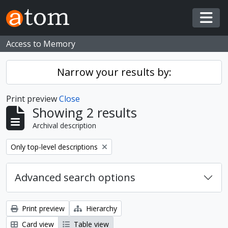
Skip to main content
Togg
Access to Memory
Narrow your results by:
Print preview
Close
Showing 2 results
Archival description
Remove filter:
Only top-level descriptions
Advanced search options
Print preview
Hierarchy
Card view
Table view