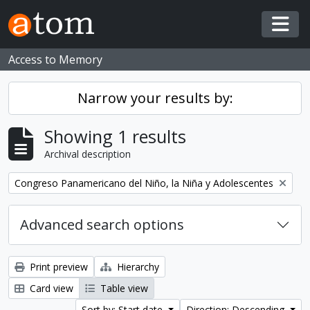
Skip to main content
Togg
Access to Memory
Narrow your results by:
Showing 1 results
Archival description
Remove filter:
Congreso Panamericano del Niño, la Niña y Adolescentes
Advanced search options
Print preview
Hierarchy
Card view
Table view
Sort by: Start date
Direction: Descending