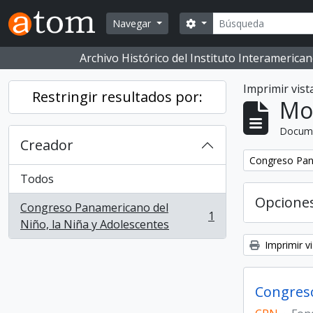
Skip to main content
Buscar
Opciones de búsqueda
Navegar
Archivo Histórico del Instituto Interameric
Imprimir vist
Restringir resultados por:
Mo
Docum
Creador
Eliminar filtro:
Congreso Pana
Todos
Opcione
Congreso Panamericano del
1
, 1 resultados
Niño, la Niña y Adolescentes
Imprimir vi
Congreso