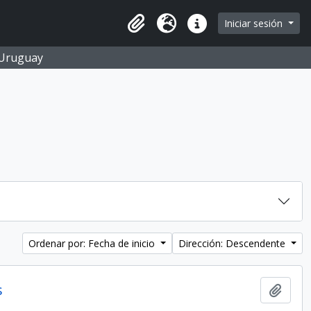
Iniciar sesión
Portapapeles
Idioma
Enlaces rápidos
O Uruguay
Ordenar por: Fecha de inicio
Dirección: Descendente
s
Añadi