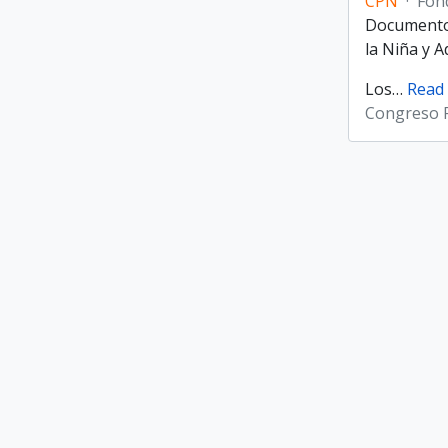
CPN
·
Fon
Documentos
la Niña y 
Los
…
Read
Congreso P