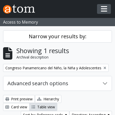
Skip to main content
Togg
Access to Memory
Narrow your results by:
Showing 1 results
Archival description
Remove filter:
Congreso Panamericano del Niño, la Niña y Adolescentes
Advanced search options
Print preview
Hierarchy
Card view
Table view
Sort by: Reference code
Direction: Ascending