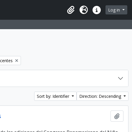
Log in
Clipboard
Language
Quick links
scentes
Sort by: Identifier
Direction: Descending
s
Add t