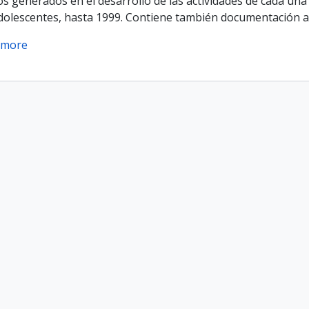
 generados en el desarrollo de las actividades de cada una
Adolescentes, hasta 1999. Contiene también documentación as
 more