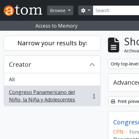
Skip to main content
Search
Search options
Browse
Access to Memory
Sho
Narrow your results by:
Archiva
Creator
Remove filter:
Only top-level
All
Advanced
Congreso Panamericano del
1
, 1 results
Niño, la Niña y Adolescentes
Print prev
Congreso
CPN
·
Fon