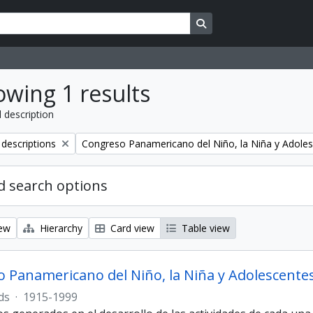
Search in browse page
wing 1 results
l description
Remove filter:
 descriptions
Congreso Panamericano del Niño, la Niña y Adole
 search options
iew
Hierarchy
Card view
Table view
 Panamericano del Niño, la Niña y Adolescente
ds
·
1915-1999