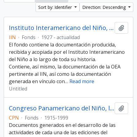
Sort by: Identifier
Direction: Descending
Instituto Interamericano del Niño, la Niña y Adolescentes
Add t
IIN
·
Fonds
·
1927 - actualidad
El fondo contiene la documentación producida,
recibida y acopiada por el Instituto Interamericano
del Niño a lo largo de toda su historia.
Contiene, así mismo, la documentación de la OEA
pertinente al IIN, así como la documentación
generada en vínculo con
…
Read more
Untitled
Congreso Panamericano del Niño, la Niña y Adolescentes
Add t
CPN
·
Fonds
·
1915-1999
Documentos generados en el desarrollo de las
actividades de cada una de las ediciones del