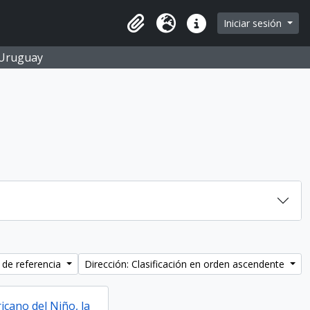
Iniciar sesión
Portapapeles
Idioma
Enlaces rápidos
O Uruguay
 de referencia
Dirección: Clasificación en orden ascendente
icano del Niño, la