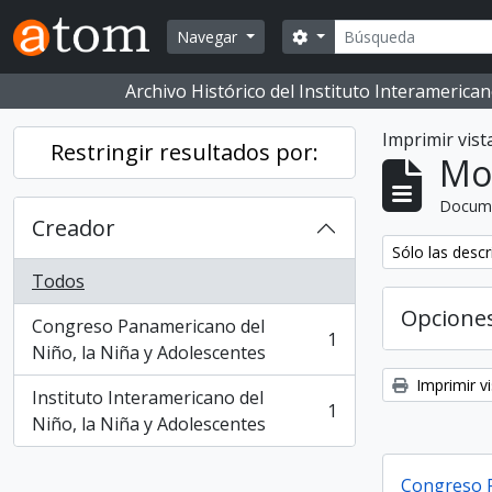
Skip to main content
Buscar
Opciones de búsqueda
Navegar
Archivo Histórico del Instituto Interameric
Imprimir vist
Restringir resultados por:
Mo
Docum
Creador
Eliminar filtro:
Sólo las descr
Todos
Opcione
Congreso Panamericano del
1
, 1 resultados
Niño, la Niña y Adolescentes
Imprimir vi
Instituto Interamericano del
1
, 1 resultados
Niño, la Niña y Adolescentes
Congreso P