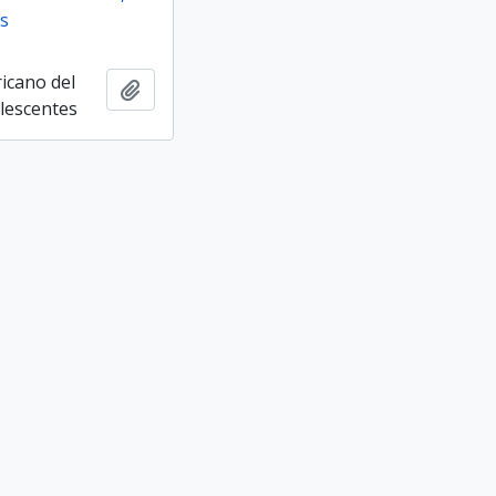
s
icano del
Añadir al portapapeles
olescentes