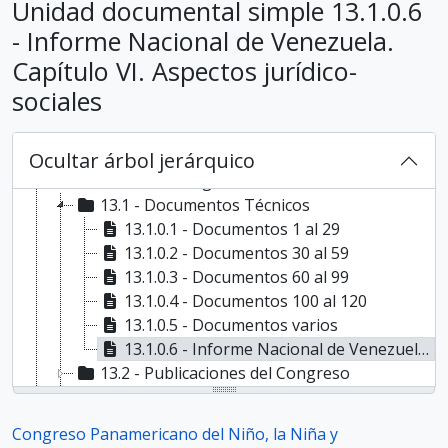
Unidad documental simple 13.1.0.6
CPN.6 - VI Congreso Panamericano del Niño, 1930
- Informe Nacional de Venezuela.
CPN.7 - VII Congreso Panamericano del Niño, 1935
CPN.8 - VIII Congreso Panamericano del Niño, 1942
Capítulo VI. Aspectos jurídico-
CPN.9 - IX Congreso Panamericano del Niño
sociales
CPN.10 - X Congreso Panamericano del Niño
CPN.11 - XI Congreso Panamericano del Niño
CPN.12 - XII Congreso Panamericano del Niño
Ocultar árbol jerárquico
CPN.13 - XIII Congreso Panamericano del Niño
13.1 - Documentos Técnicos
13.1.0.1 - Documentos 1 al 29
13.1.0.2 - Documentos 30 al 59
13.1.0.3 - Documentos 60 al 99
13.1.0.4 - Documentos 100 al 120
13.1.0.5 - Documentos varios
13.1.0.6 - Informe Nacional de Venezuela. Capítulo VI. Aspectos jurídico-sociales
13.2 - Publicaciones del Congreso
13.3 - Publicaciones de participantes del Congreso
CPN.14 - XIV Congreso Panamericano del Niño
Congreso Panamericano del Niño, la Niña y
CPN.15 - XV Congreso Panamericano del Niño