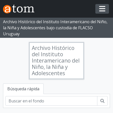
Skip to main content
Togg
Archivo Histórico del Instituto Interamericano del Niño,
la Niña y Adolescentes bajo custodia de FLACSO
Uruguay
Archivo Histórico
del Instituto
Interamericano del
Niño, la Niña y
Adolescentes
CPN - Congreso Panamericano del Niño, la Niña y Adolescentes
CPN.1 - I Congreso Americano del Niño, 1916
Búsqueda rápida
CPN.2 - II Congreso Americano del Niño, 1919
CPN.3 - III Congreso Americano del Niño, 1922
Busc
CPN.4 - IV Congreso Panamericano del Niño, 1924
CPN.5 - V Congreso Panamericano del Niño, 1927