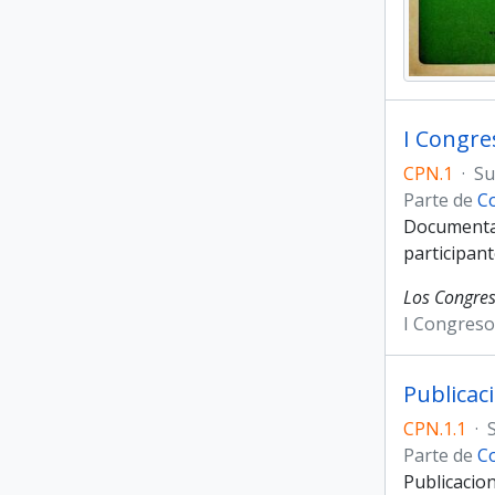
I Congre
CPN.1
·
Su
Parte de
Co
Documentac
participant
Los Congres
I Congreso
Publicac
CPN.1.1
·
Parte de
Co
Publicacio