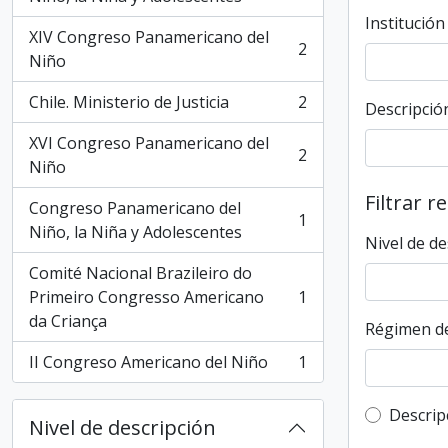
Institución
XIV Congreso Panamericano del
2
, 2 resultados
Niño
Chile. Ministerio de Justicia
2
Descripción
, 2 resultados
XVI Congreso Panamericano del
2
, 2 resultados
Niño
Filtrar r
Congreso Panamericano del
1
, 1 resultados
Niño, la Niña y Adolescentes
Nivel de de
Comité Nacional Brazileiro do
Primeiro Congresso Americano
1
, 1 resultados
da Criança
Régimen de
II Congreso Americano del Niño
1
, 1 resultados
Top-leve
Descrip
Nivel de descripción