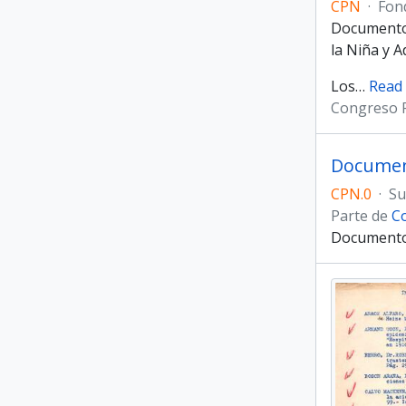
CPN
·
Fon
Documentos
la Niña y 
Los
…
Read
Congreso P
Document
CPN.0
·
Su
Parte de
Co
Documentos