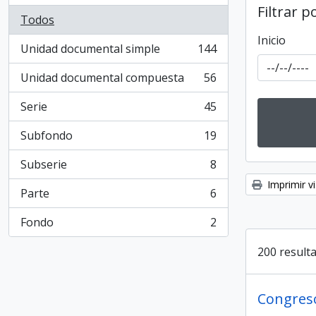
Filtrar p
Todos
Inicio
Unidad documental simple
144
, 144 resultados
Unidad documental compuesta
56
, 56 resultados
Serie
45
, 45 resultados
Subfondo
19
, 19 resultados
Subserie
8
, 8 resultados
Imprimir vi
Parte
6
, 6 resultados
Fondo
2
, 2 resultados
200 resulta
Congreso