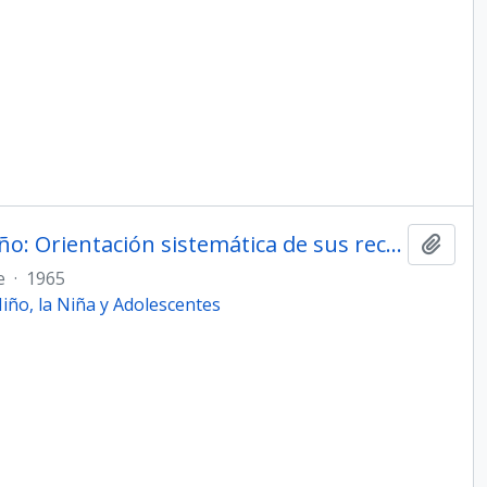
Congreso Panamericano del Niño: Orientación sistemática de sus recomendaciones. 1916 - 1963
Añadi
e
·
1965
ño, la Niña y Adolescentes