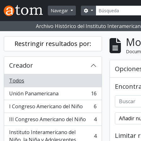
Skip to main content
Buscar
Opciones de búsqueda
Navegar
Archivo Histórico del Instituto Interameric
Mo
Restringir resultados por:
Docum
Creador
Opcione
Todos
Encontra
Unión Panamericana
16
, 16 resultados
I Congreso Americano del Niño
6
, 6 resultados
Añadir nu
III Congreso Americano del Niño
4
, 4 resultados
Instituto Interamericano del
Limitar 
4
, 4 resultados
Niño, la Niña y Adolescentes