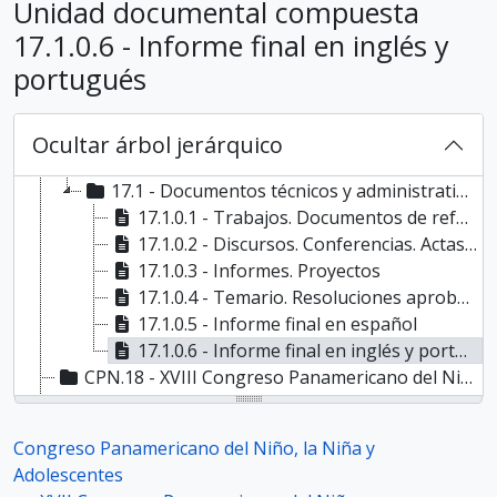
CPN.11 - XI Congreso Panamericano del Niño
Unidad documental compuesta
CPN.12 - XII Congreso Panamericano del Niño
17.1.0.6 - Informe final en inglés y
CPN.13 - XIII Congreso Panamericano del Niño
portugués
CPN.14 - XIV Congreso Panamericano del Niño
CPN.15 - XV Congreso Panamericano del Niño
CPN.16 - XVI Congreso Panamericano del Niño
Ocultar árbol jerárquico
CPN.17 - XVII Congreso Panamericano del Niño
17.1 - Documentos técnicos y administrativos
17.1.0.1 - Trabajos. Documentos de referencia
17.1.0.2 - Discursos. Conferencias. Actas. Informes
17.1.0.3 - Informes. Proyectos
17.1.0.4 - Temario. Resoluciones aprobadas
17.1.0.5 - Informe final en español
17.1.0.6 - Informe final en inglés y portugués
CPN.18 - XVIII Congreso Panamericano del Niño
CPN.0 - Documentación Asociada al Congreso Panamericano del Niño, la Niña y Adolescentes
Congreso Panamericano del Niño, la Niña y
Adolescentes