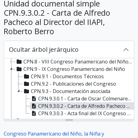
Unidad documental simple
CPN - Congreso Panamericano del Niño, la Niña y Adolescentes
CPN.1 - I Congreso Americano del Niño, 1916
CPN.9.3.0.2 - Carta de Alfredo
CPN.2 - II Congreso Americano del Niño, 1919
Pacheco al Director del IIAPI,
CPN.3 - III Congreso Americano del Niño, 1922
Roberto Berro
CPN.4 - IV Congreso Panamericano del Niño, 1924
CPN.5 - V Congreso Panamericano del Niño, 1927
CPN.6 - VI Congreso Panamericano del Niño, 1930
Ocultar árbol jerárquico
CPN.7 - VII Congreso Panamericano del Niño, 1935
CPN.8 - VIII Congreso Panamericano del Niño, 1942
CPN.9 - IX Congreso Panamericano del Niño
CPN.9.1 - Documentos Técnicos
CPN.9.2 - Publicaciones del Congreso
CPN.9.3 - Documentación asociada
CPN.9.3.0.1 - Carta de Oscar Colmenares Pacheco al Director del IIAPI, Roberto Berro
CPN.9.3.0.2 - Carta de Alfredo Pacheco al Director del IIAPI, Roberto Berro
CPN.9.3.0.3 - Acta final del IX Congreso Panamericano del Niño
CPN.10 - X Congreso Panamericano del Niño
CPN.11 - XI Congreso Panamericano del Niño
Congreso Panamericano del Niño, la Niña y
CPN.12 - XII Congreso Panamericano del Niño