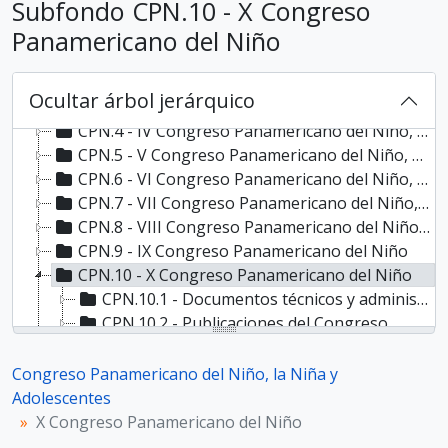
Subfondo CPN.10 - X Congreso
Panamericano del Niño
CPN - Congreso Panamericano del Niño, la Niña y Adolescentes
CPN.1 - I Congreso Americano del Niño, 1916
CPN.2 - II Congreso Americano del Niño, 1919
Ocultar árbol jerárquico
CPN.3 - III Congreso Americano del Niño, 1922
CPN.4 - IV Congreso Panamericano del Niño, 1924
CPN.5 - V Congreso Panamericano del Niño, 1927
CPN.6 - VI Congreso Panamericano del Niño, 1930
CPN.7 - VII Congreso Panamericano del Niño, 1935
CPN.8 - VIII Congreso Panamericano del Niño, 1942
CPN.9 - IX Congreso Panamericano del Niño
CPN.10 - X Congreso Panamericano del Niño
CPN.10.1 - Documentos técnicos y administrativos
CPN.10.2 - Publicaciones del Congreso
CPN.10.3 - Publicaciones de participantes del Congreso
CPN.10.4 - Documentación asociada
Congreso Panamericano del Niño, la Niña y
CPN.11 - XI Congreso Panamericano del Niño
Adolescentes
CPN.12 - XII Congreso Panamericano del Niño
X Congreso Panamericano del Niño
CPN.13 - XIII Congreso Panamericano del Niño