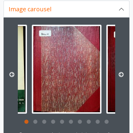
CPN.14 - XIV Congreso Panamericano del Niño
Image carousel
CPN.15 - XV Congreso Panamericano del Niño
CPN.16 - XVI Congreso Panamericano del Niño
CPN.17 - XVII Congreso Panamericano del Niño
Changing the current slide of this carousel will chan
CPN.18 - XVIII Congreso Panamericano del Niño
CPN.0 - Documentación Asociada al Congreso Panamericano del Niño, la Niña y Adolescentes
Clicking this description title link will open the desc